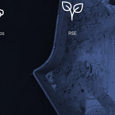
os
RSE