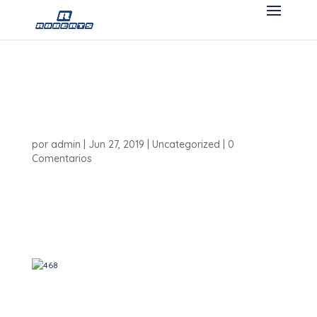
Alianza Derco Center
Roberts
por
admin
|
Jun 27, 2019
|
Uncategorized
|
0
Comentarios
En este año nos complace anunciar nuestra alianza con
Derco Center, donde la experiencia y credibilidad del
Grupo Roberts se une al portafolio de vehículos más
relevante del sur del país. ¡Bienvenidos Derco Center!