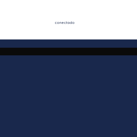
Enviar comentario
Lo siento, debes estar
conectado
para publicar un
comentario.