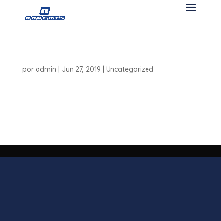
Alianza Derco Center Roberts
por
admin
|
Jun 27, 2019
|
Uncategorized
En este año nos complace anunciar nuestra alianza con
Derco Center, donde la experiencia y credibilidad del
Grupo Roberts se une al portafolio de vehículos más
relevante del sur del país. ¡Bienvenidos Derco Center!